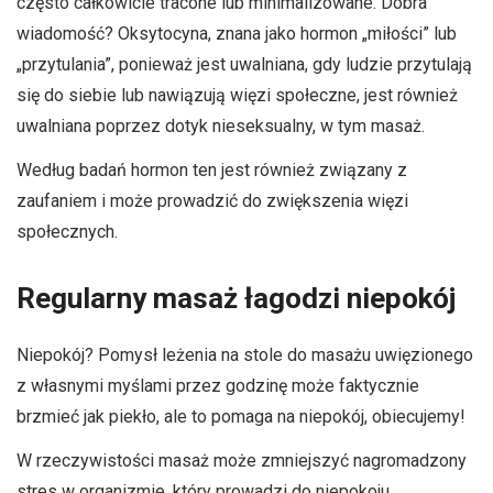
często całkowicie tracone lub minimalizowane. Dobra
wiadomość? Oksytocyna, znana jako hormon „miłości” lub
„przytulania”, ponieważ jest uwalniana, gdy ludzie przytulają
się do siebie lub nawiązują więzi społeczne, jest również
uwalniana poprzez dotyk nieseksualny, w tym masaż.
Według badań hormon ten jest również związany z
zaufaniem i może prowadzić do zwiększenia więzi
społecznych.
Regularny masaż łagodzi niepokój
Niepokój? Pomysł leżenia na stole do masażu uwięzionego
z własnymi myślami przez godzinę może faktycznie
brzmieć jak piekło, ale to pomaga na niepokój, obiecujemy!
W rzeczywistości masaż może zmniejszyć nagromadzony
stres w organizmie, który prowadzi do niepokoju