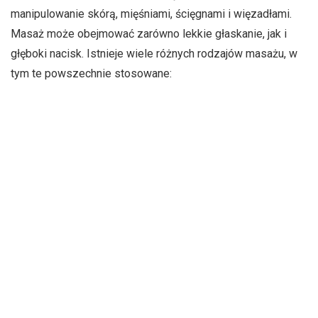
manipulowanie skórą, mięśniami, ścięgnami i więzadłami.
Masaż może obejmować zarówno lekkie głaskanie, jak i
głęboki nacisk. Istnieje wiele różnych rodzajów masażu, w
tym te powszechnie stosowane:
Masaż szwedzki
— jest to delikatna forma masażu,
która wykorzystuje długie pociągnięcia, ugniatanie,
głębokie ruchy okrężne, wibracje i oklepywanie.
Pomaga on poczuć się zrelaksowanym i pełnym
energii.
Masaż głęboki
— ta technika masażu wykorzystuje
wolniejsze, bardziej zdecydowane pociągnięcia, aby
dotrzeć do głębszych warstw mięśni i tkanki łącznej.
Jest on powszechnie stosowany do pomocy przy
uszkodzeniach mięśni spowodowanych urazami.
Masaż sportowy
— jest to technika podobna do