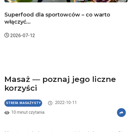
warto
Mięśnie strzałkowe długi i krótki 
anatomia...
2026-05-25
Masaż — poznaj jego liczne
korzyści
2022-10-11
STREFA MASAŻYSTY
10 minut czytania