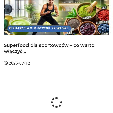
UKŁAD MIĘŚNIOWY
o
Mięśnie strzałkowe długi i krótki –
anatomia...
2026-05-25