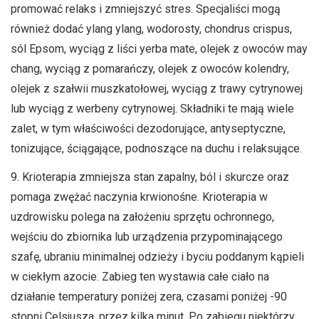
promować relaks i zmniejszyć stres. Specjaliści mogą
również dodać ylang ylang, wodorosty, chondrus crispus,
sól Epsom, wyciąg z liści yerba mate, olejek z owoców may
chang, wyciąg z pomarańczy, olejek z owoców kolendry,
olejek z szałwii muszkatołowej, wyciąg z trawy cytrynowej
lub wyciąg z werbeny cytrynowej. Składniki te mają wiele
zalet, w tym właściwości dezodorujące, antyseptyczne,
tonizujące, ściągające, podnoszące na duchu i relaksujące.
9. Krioterapia zmniejsza stan zapalny, ból i skurcze oraz
pomaga zwężać naczynia krwionośne. Krioterapia w
uzdrowisku polega na założeniu sprzętu ochronnego,
wejściu do zbiornika lub urządzenia przypominającego
szafę, ubraniu minimalnej odzieży i byciu poddanym kąpieli
w ciekłym azocie. Zabieg ten wystawia całe ciało na
działanie temperatury poniżej zera, czasami poniżej -90
stopni Celsjusza, przez kilka minut. Po zabiegu niektórzy