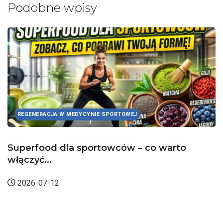
Podobne wpisy
UKŁAD MIĘŚNIOWY
o
Mięśnie strzałkowe długi i krótki –
anatomia...
2026-05-25