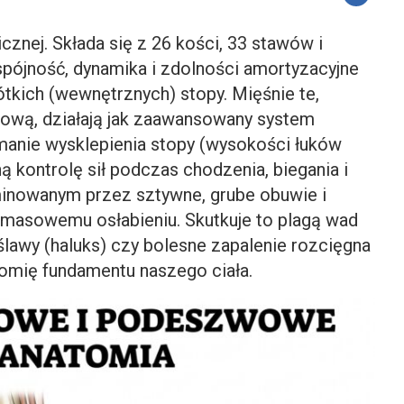
icznej. Składa się z 26 kości, 33 stawów i
 spójność, dynamika i zdolności amortyzacyjne
ótkich (wewnętrznych) stopy. Mięśnie te,
ową, działają jak zaawansowany system
manie wysklepienia stopy (wysokości łuków
 kontrolę sił podczas chodzenia, biegania i
inowanym przez sztywne, grube obuwie i
ą masowemu osłabieniu. Skutkuje to plagą wad
oślawy (haluks) czy bolesne zapalenie rozcięgna
mię fundamentu naszego ciała.