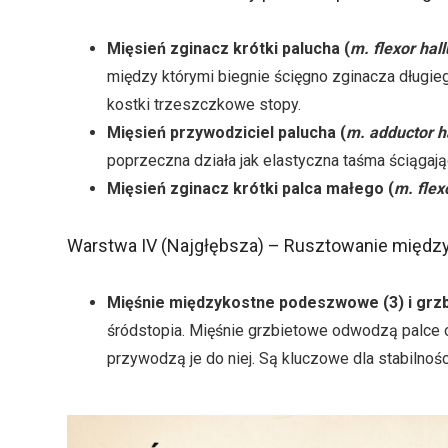
Mięsień zginacz krótki palucha (
m. flexor hall
między którymi biegnie ścięgno zginacza długieg
kostki trzeszczkowe stopy.
Mięsień przywodziciel palucha (
m. adductor h
poprzeczna działa jak elastyczna taśma ściągają
Mięsień zginacz krótki palca małego (
m. flex
Warstwa IV (Najgłębsza) – Rusztowanie międz
Mięśnie międzykostne podeszwowe (3) i grzb
śródstopia. Mięśnie grzbietowe odwodzą palce o
przywodzą je do niej. Są kluczowe dla stabilnoś