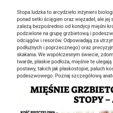
Stopa ludzka to arcydzieło inżynierii biolog
ponad setki ścięgien oraz więzadeł, ale jej
zależą bezpośrednio od kondycji mięśni kr
podzielone na grupę grzbietową i podeszw
odciągów i resorów. Odpowiadają za utrzy
podłużnych i poprzecznego) oraz precyzyjną
skakania. We współczesnym świecie, zdom
twarde, płaskie podłoża, mięśnie te ulegaj
postawy, takich jak płaskostopie, paluch k
podeszwowego. Poznaj szczegółową anato