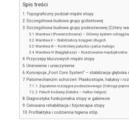
Spis treści
Topograficzny podział mięśni stopy
Szczegółowa budowa grupy grzbietowej
Szczegółowa budowa grupy podeszwowej (Cztery wa
Warstwa I (Powierzchowna) – Główny system odciągó
Warstwa II – Stabilizatory ścięgien długich
Warstwa III – Kontrolery palucha i palca małego
Warstwa IV (Najgłębsza) – Rusztowanie międzykostne
Przyczepy kluczowych mięśni stopy
Unerwienie i unaczynienie
Koncepcja „Foot Core System” – stabilizacja głęboka 
Patomechanizm schorzeń: Płaskostopie, haluksy i ro
1. Zapalenie rozcięgna podeszwowego (Ostroga pięto
2. Paluch koślawy (Haluks – Hallux Valgus)
Diagnostyka funkcjonalna stopy w gabinecie
Celowana rehabilitacja i fizjoterapia stopy
Profilaktyka i codzienna higiena stóp