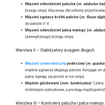
Mięsień odwodziciel palucha (
m. abductor hal
brzegu stopy. Kluczowy dla ochrony przed kośla
Mięsień zginacz krótki palców (
m. flexor digi
do palców II-V.
Mięsień odwodziciel palca małego (
m. abducto
(zewnętrznego) brzegu stopy.
Warstwa II – Stabilizatory ścięgien długich
Mięsień czworoboczny
podeszwy (
m. quadrat
mięśnia zginacza długiego palców. Koryguje on uk
palce zginają się prosto w osi stopy.
Mięśnie glizdowate (
mm. lumbricales
):
Cztery 
śródstopno-paliczkowe, a prostują międzypalic
Warstwa III – Kontrolery palucha i palca małego