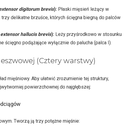
xtensor digitorum brevis
):
Płaski mięsień leżący w
a trzy delikatne brzuśce, których ścięgna biegną do palców
extensor hallucis brevis
):
Leży przyśrodkowo w stosunku
e ścięgno podążające wyłącznie do palucha (palca I).
eszwowej (Cztery warstwy)
 mięśniowy. Aby ułatwić zrozumienie tej struktury,
ajwytworniej powierzchownej do najgłębszej:
odciągów
ym. Tworzą ją trzy potężne mięśnie: