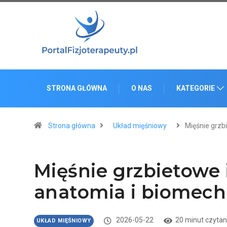
STRONA GŁÓWNA
O NAS
KATEGORIE
Strona główna
Układ mięśniowy
Mięśnie grzb
Mięśnie grzbietowe
anatomia i biomech
2026-05-22
20 minut czytan
UKŁAD MIĘŚNIOWY