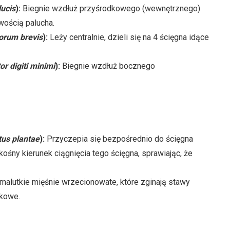
lucis
):
Biegnie wzdłuż przyśrodkowego (wewnętrznego)
wością palucha.
torum brevis
):
Leży centralnie, dzieli się na 4 ścięgna idące
r digiti minimi
):
Biegnie wzdłuż bocznego
us plantae
):
Przyczepia się bezpośrednio do ścięgna
ośny kierunek ciągnięcia tego ścięgna, sprawiając, że
malutkie mięśnie wrzecionowate, które zginają stawy
zkowe.