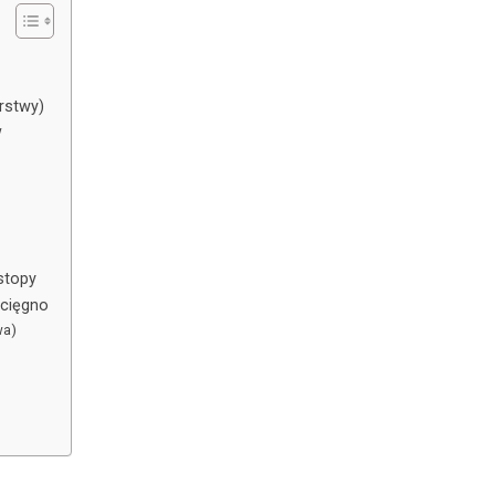
rstwy)
w
stopy
zcięgno
wa)